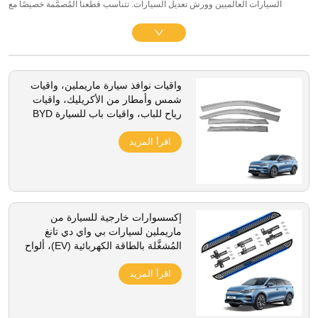
السيارات العالميين وورش تعديل السيارات. تتناسب قطعنا المُصمَّمة خصيصًا مع
طرازات BYD Tang الكبيرة ذات المقاعد السبعية للفترة من ٢٠١٨ إلى ٢٠٢٦، سواءً
كانت بمقود أيمن (RHD) أو أيسر (LHD)، وتشمل الإصدارات الهجينة ذات الشحن
المزدوج (DM-i PHEV)، والإصدارات الهجينة عالية الأداء (DM-p)، والإصدارات الكهربائية
البحتة (BEV). وتضم المجموعة سجّادات أرضية متعددة الصفوف مصنوعة من مادة TPE،
واقيات نوافذ سيارة ماريملين، واقيات
وواقيات كاملة لحقيبة الصندوق الخلفي، وأطباق تخزين لوحدة التحكم المركزية،
شمس وأمطار من الأكريليك، واقيات
وواقيات شاشة مُصنّعة من الزجاج المقسّى، ودراعات حماية من الطين، وواقيات عتبات
رياح للباب، واقيات باب للسيارة BYD
الأبواب، وبطاقات واقية للباب الخلفي، ودرعات واقية لأسفل هيكل السيارة. وتُنتَج جميع
تانغ، إكسسوارات
إكسسوارات BYD Tang باستخدام تقنية صبّ على الطراز الأصلي (OEM) بنسبة ١:١،
اقرأ المزيد
وتُركَّب باستخدام مواد لاصقة دون الحاجة إلى الحفر. وهي مصنوعة من مواد خالية من
الروائح مثل مادة TPE، وأجزاء من ألياف الكربون المصنوعة من البلاستيك ABS، وجِلد
مقاوم للبقع، ما يجعلها مقاومة للخدوش، والبهتان الناتج عن أشعة الشمس فوق
البنفسجية، والأوساخ اليومية. وبصفتنا مصنّعين موثوقين، ندعم الطلبات الكبيرة،
إكسسوارات خارجية للسيارة من
والتخصيص تحت العلامة الخاصة، والموجودات المخزنية المستقرة، والشحن العالمي
ماريملين لسيارات بي واي دي تانغ
لجميع موزّعي إكسسوارات المركبات الكهربائية الجديدة (NEV).
المُشغَّلة بالطاقة الكهربائية (EV)، ألواح
حماية جانبية قابلة للتثبيت مصنوعة من
اقرأ المزيد
سبيكة الألومنيوم