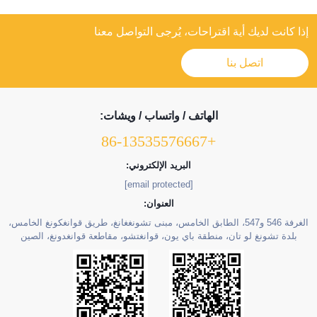
إذا كانت لديك أية اقتراحات، يُرجى التواصل معنا
اتصل بنا
الهاتف / واتساب / ويشات:
+86-13535576667
البريد الإلكتروني:
[email protected]
العنوان:
الغرفة 546 و547، الطابق الخامس، مبنى تشونغغانغ، طريق قوانغكونغ الخامس،
بلدة تشونغ لو تان، منطقة باي يون، قوانغتشو، مقاطعة قوانغدونغ، الصين