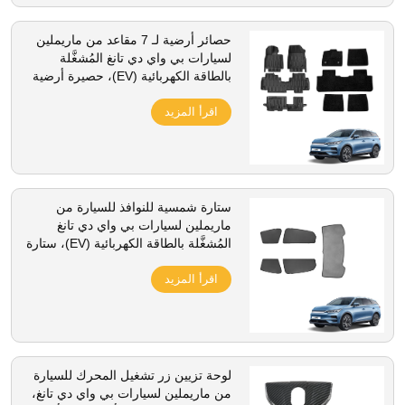
حصائر أرضية لـ 7 مقاعد من ماريملين
لسيارات بي واي دي تانغ المُشغَّلة
بالطاقة الكهربائية (EV)، حصيرة أرضية
مطاطية من مادة تي بي إي ذات
اقرأ المزيد
طبقتين، بساط أرضي ثلاثي الأبعاد (5D)
للقدم، إكسسوار داخلي
ستارة شمسية للنوافذ للسيارة من
ماريملين لسيارات بي واي دي تانغ
المُشغَّلة بالطاقة الكهربائية (EV)، ستارة
شمسية للزجاج الأمامي والجوانب
اقرأ المزيد
مصنوعة من القماش الشبكي، إكسسوار
داخلي
لوحة تزيين زر تشغيل المحرك للسيارة
من ماريملين لسيارات بي واي دي تانغ،