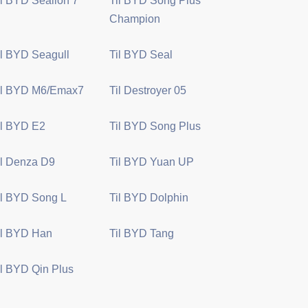
il BYD Sealion 7
Til BYD Song Plus
Champion
il BYD Seagull
Til BYD Seal
il BYD M6/Emax7
Til Destroyer 05
il BYD E2
Til BYD Song Plus
il Denza D9
Til BYD Yuan UP
il BYD Song L
Til BYD Dolphin
il BYD Han
Til BYD Tang
il BYD Qin Plus