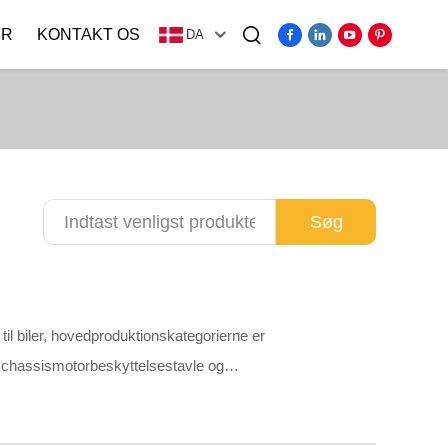
ER
KONTAKT OS
DA
Video
Søg
il biler, hovedproduktionskategorierne er
 chassismotorbeskyttelsestavle og