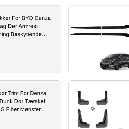
kker For BYD Denza
ag Dør Armrest
ing Beskyttende
r Mønster Ydre
Dør Trim For Denza
Trunk Dør Tærskel
S Fiber Mønster
im Eksterne Tilbehør