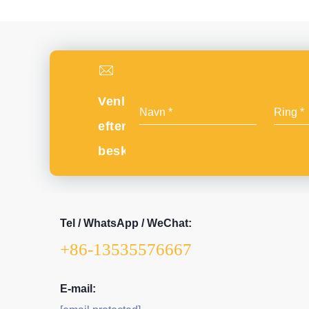
Venligst
efterlad
besked
Tel / WhatsApp / WeChat:
+86-13535576667
E-mail: