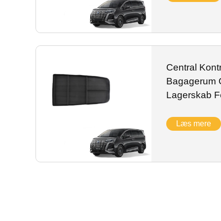
Central Kont
Bagagerum O
Lagerskab F
Ydelse Bil Ti
Læs mere