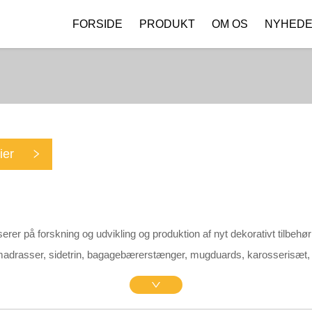
FORSIDE
PRODUKT
OM OS
NYHED
Virksomhedsprofil
Download
ier
 på forskning og udvikling og produktion af nyt dekorativt tilbehør t
tmadrasser, sidetrin, bagagebærerstænger, mugduards, karosserisæt,
ng, dørbeklædning til døre, greb til dørbeklædning.