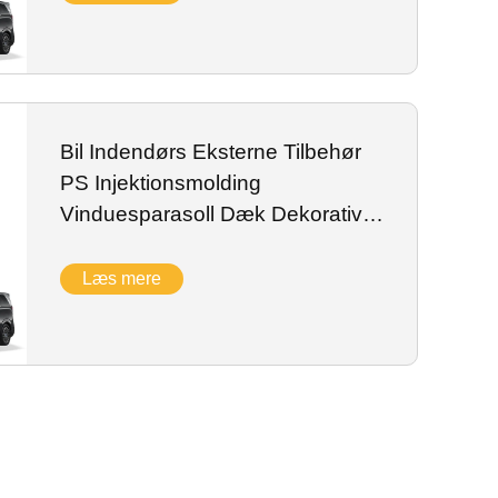
Bil Indendørs Eksterne Tilbehør
PS Injektionsmolding
Vinduesparasoll Dæk Dekorative
Trim Dæk For BYD Denza D9
Læs mere