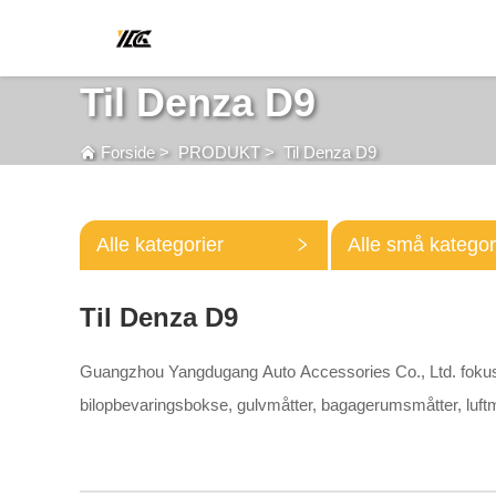
Til Denza D9
Forside
>
PRODUKT
>
Til Denza D9
Alle kategorier
Alle små kategor
Til Denza D9
Guangzhou Yangdugang Auto Accessories Co., Ltd. fokuserer
bilopbevaringsbokse, gulvmåtter, bagagerumsmåtter, luf
batteribeskyttelsestavle, andet tilbehør til bilrudebeklædni