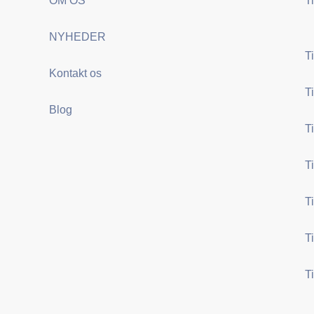
OM OS
T
NYHEDER
T
Kontakt os
T
Blog
T
T
T
eder
T
T