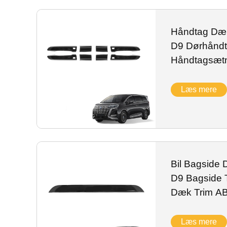
Håndtag Dæ
D9 Dørhåndt
Håndtagsætn
Carbon Fibe
Tilbehør
Læs mere
Bil Bagside 
D9 Bagside 
Dæk Trim AB
Efterdørt Tr
Læs mere