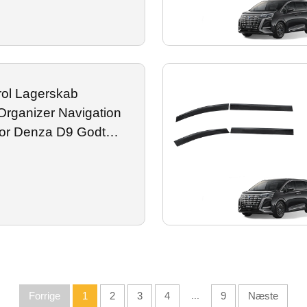
rol Lagerskab
rganizer Navigation
or Denza D9 Godt
lbehør
Forrige
1
2
3
4
...
9
Næste