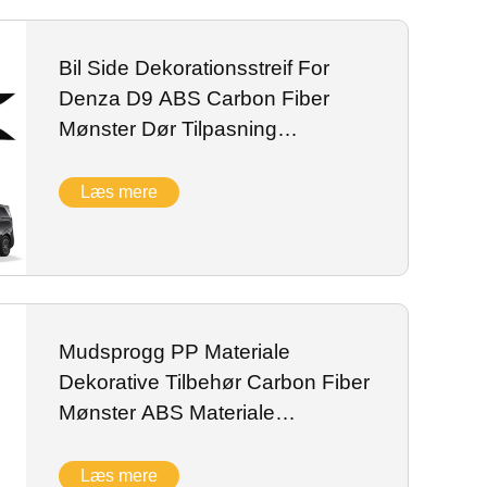
Bil Side Dekorationsstreif For
Denza D9 ABS Carbon Fiber
Mønster Dør Tilpasning
Dekorationsstreif Eksterne
Tilbehør
Læs mere
Mudsprogg PP Materiale
Dekorative Tilbehør Carbon Fiber
Mønster ABS Materiale
Indendørs Tilbehør For BYD
Denza D9
Læs mere