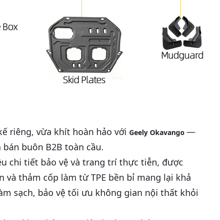
kế riêng, vừa khít hoàn hảo với
—
Geely Okavango
hà bán buôn B2B toàn cầu.
hi tiết bảo vệ và trang trí thực tiễn, được
àn và thảm cốp làm từ TPE bền bỉ mang lại khả
m sạch, bảo vệ tối ưu không gian nội thất khỏi