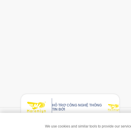
HỖ TRỢ CÔNG NGHỆ THÔNG
TIN BỞI
Bản qu
We use cookies and similar tools to provide our services