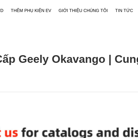
YD
THÊM PHỤ KIỆN EV
GIỚI THIỆU CHÚNG TÔI
TIN TỨC
Giới Thiệu Công Ty
Tải Xuống
Cấp Geely Okavango | Cu