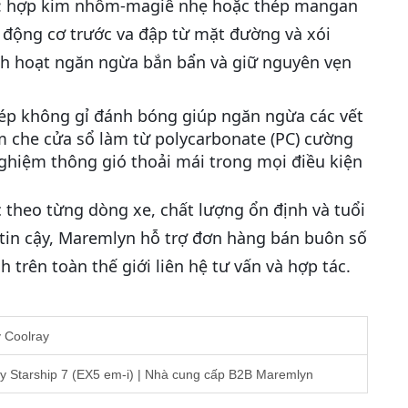
ệu: hợp kim nhôm-magiê nhẹ hoặc thép mangan
 động cơ trước va đập từ mặt đường và xói
nh hoạt ngăn ngừa bắn bẩn và giữ nguyên vẹn
p không gỉ đánh bóng giúp ngăn ngừa các vết
m che cửa sổ làm từ polycarbonate (PC) cường
nghiệm thông gió thoải mái trong mọi điều kiện
c theo từng dòng xe, chất lượng ổn định và tuổi
 tin cậy, Maremlyn hỗ trợ đơn hàng bán buôn số
 trên toàn thế giới liên hệ tư vấn và hợp tác.
 Coolray
xy Starship 7 (EX5 em-i) | Nhà cung cấp B2B Maremlyn