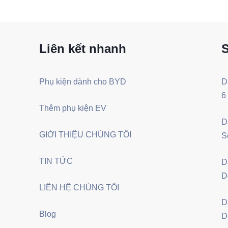
Liên kết nhanh
Phụ kiện dành cho BYD
D
6
Thêm phụ kiện EV
D
GIỚI THIỆU CHÚNG TÔI
S
TIN TỨC
D
D
LIÊN HỆ CHÚNG TÔI
D
Blog
D