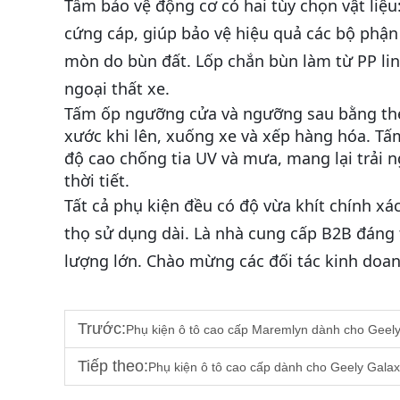
Tấm bảo vệ động cơ có hai tùy chọn vật li
cứng cáp, giúp bảo vệ hiệu quả các bộ phận
mòn do bùn đất. Lốp chắn bùn làm từ PP li
ngoại thất xe.
Tấm ốp ngưỡng cửa và ngưỡng sau bằng thé
xước khi lên, xuống xe và xếp hàng hóa. Tấ
độ cao chống tia UV và mưa, mang lại trải 
thời tiết.
Tất cả phụ kiện đều có độ vừa khít chính xá
thọ sử dụng dài. Là nhà cung cấp B2B đáng
lượng lớn. Chào mừng các đối tác kinh doanh
Trước:
Phụ kiện ô tô cao cấp Maremlyn dành cho Geely
Tiếp theo:
Phụ kiện ô tô cao cấp dành cho Geely Gala