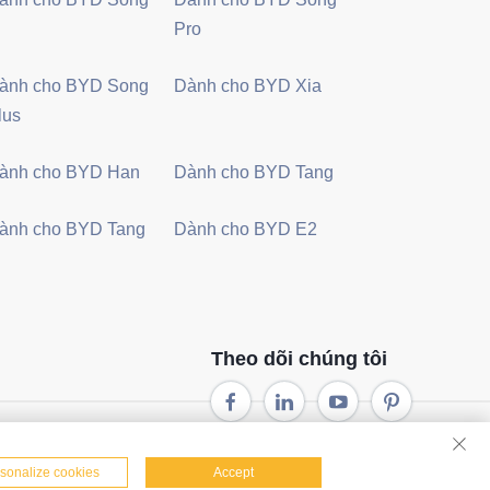
Pro
ành cho BYD Song
Dành cho BYD Xia
lus
ành cho BYD Han
Dành cho BYD Tang
ành cho BYD Tang
Dành cho BYD E2
Theo dõi chúng tôi
Tất cả các quyền được bảo lưu. -
Chính sách bảo mật
sonalize cookies
Accept